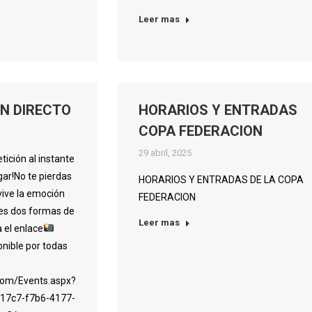
Leer mas
N DIRECTO
HORARIOS Y ENTRADAS
COPA FEDERACION
29 abril, 2025
tición al instante
gar!No te pierdas
HORARIOS Y ENTRADAS DE LA COPA
¡vive la emoción
FEDERACION
nes dos formas de
Leer mas
 el enlace
onible por todas
s.com/Events.aspx?
17c7-f7b6-4177-