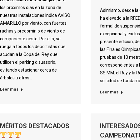
los próximos días en la zona de
Asimismo, desde la 
nuestras instalaciones indica AVISO
ha elevado a la RFED
AMARILLO por viento, con fuertes
formal de suspensió
rachas y predominio de viento de
excepcional y exclu
componente oeste. Por ello, se
presente edición, de
ruega a todos los deportistas que
las Finales Olímpicas
acudan a la Copa del Rey que
pruebas de 10 metr
utilicen el parking disuasorio,
correspondientes a 
evitando estacionar cerca de
SS.MM. el Rey y la R
árboles u otros…
solicitud se fundame
Leer mas
Leer mas
MÉRITOS DESTACADOS
INTERESADO
CAMPEONATO