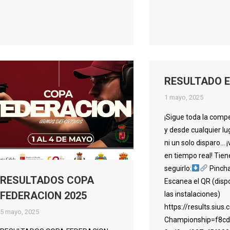
RESULTADO E
1 mayo, 2025
¡Sigue toda la compe
y desde cualquier lu
ni un solo disparo… 
en tiempo real! Tie
seguirlo:
Pincha
RESULTADOS COPA
Escanea el QR (disp
FEDERACION 2025
las instalaciones)
https://results.siu
5 mayo, 2025
Championship=f8cd