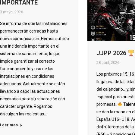
IMPORTANTE
3 mayo, 2026
Se informa de que las instalaciones
permanecerán cerradas hasta
nueva comunicación. Hemos sufrido
una incidencia importante en el
JJPP 2026
sistema de saneamiento, lo que
impide garantizar el correcto
28 abril, 2026
funcionamiento y uso de las
Los próximos 15, 16
instalaciones en condiciones
llega una de las ci
adecuadas. Actualmente se están
del calendario… y, si
llevando a cabo las actuaciones
especial para nuest
necesarias para su reparación con
promesas.
Talento
carácter urgente. Rogamos
se dan la mano en 
disculpen las molestias…
España U16–U18. A
Leer mas
disfrutaremos de l
(P50 – 3 posiciones