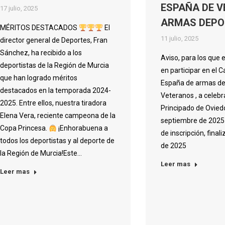
ESPAÑA DE 
17 julio, 2025
ARMAS DEPO
MÉRITOS DESTACADOS
El
11 julio, 2025
director general de Deportes, Fran
Sánchez, ha recibido a los
Aviso, para los que 
deportistas de la Región de Murcia
en participar en el
que han logrado méritos
España de armas de
destacados en la temporada 2024-
Veteranos , a celebr
2025. Entre ellos, nuestra tiradora
Principado de Oviedo
Elena Vera, reciente campeona de la
septiembre de 2025 
Copa Princesa.
¡Enhorabuena a
de inscripción, finali
todos los deportistas y al deporte de
de 2025
la Región de Murcia!Este…
Leer mas
Leer mas