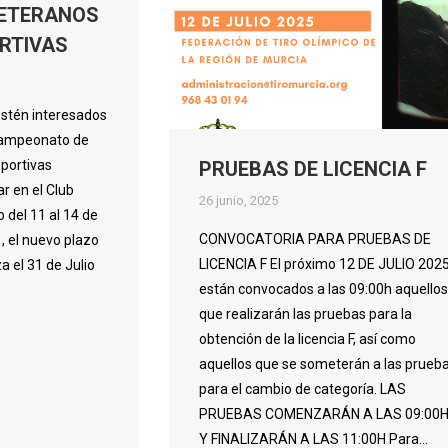
VETERANOS
RTIVAS
estén interesados
 Campeonato de
PRUEBAS DE LICENCIA F
portivas
ar en el Club
26 junio, 2025
 del 11 al 14 de
CONVOCATORIA PARA PRUEBAS DE
, el nuevo plazo
LICENCIA F El próximo 12 DE JULIO 2025
za el 31 de Julio
están convocados a las 09:00h aquellos
que realizarán las pruebas para la
obtención de la licencia F, así como
aquellos que se someterán a las prueb
para el cambio de categoría. LAS
PRUEBAS COMENZARÁN A LAS 09:00
Y FINALIZARÁN A LAS 11:00H Para…