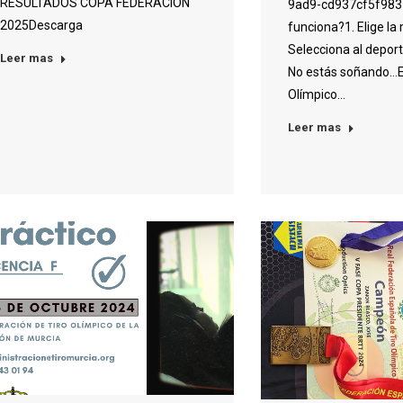
RESULTADOS COPA FEDERACION
9ad9-cd937cf5f98
2025Descarga
funciona?1. Elige la
Selecciona al deporti
Leer mas
No estás soñando…E
Olímpico…
Leer mas