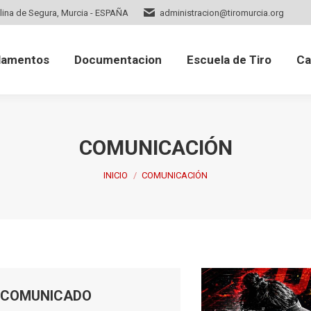
lina de Segura, Murcia - ESPAÑA
administracion@tiromurcia.org
mentos
Documentacion
Escuela de Tiro
Cale
lamentos
Documentacion
Escuela de Tiro
Ca
COMUNICACIÓN
Estás aquí:
INICIO
COMUNICACIÓN
COMUNICADO