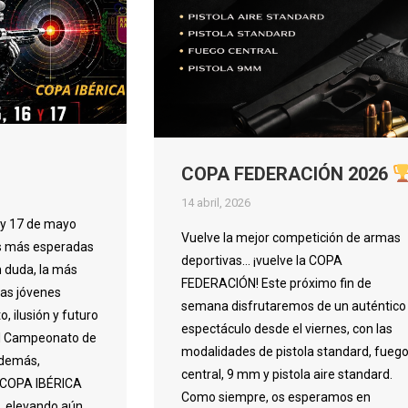
COPA FEDERACIÓN 2026
14 abril, 2026
 y 17 de mayo
Vuelve la mejor competición de armas
tas más esperadas
deportivas… ¡vuelve la COPA
n duda, la más
FEDERACIÓN! Este próximo fin de
ras jóvenes
semana disfrutaremos de un auténtico
, ilusión y futuro
espectáculo desde el viernes, con las
el Campeonato de
modalidades de pistola standard, fueg
demás,
central, 9 mm y pistola aire standard.
a COPA IBÉRICA
Como siempre, os esperamos en
), elevando aún