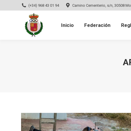
(+34) 968 43 01 94
Camino Cementerio, s/n, 30508 Mo
Inicio
Federación
Regla
Inicio
Federación
Reg
A