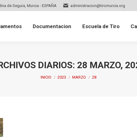
lina de Segura, Murcia - ESPAÑA
administracion@tiromurcia.org
mentos
Documentacion
Escuela de Tiro
Cale
lamentos
Documentacion
Escuela de Tiro
Ca
RCHIVOS DIARIOS:
28 MARZO, 20
Estás aquí:
INICIO
2023
MARZO
28