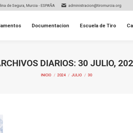
lina de Segura, Murcia - ESPAÑA
administracion@tiromurcia.org
mentos
Documentacion
Escuela de Tiro
Cale
lamentos
Documentacion
Escuela de Tiro
Ca
RCHIVOS DIARIOS:
30 JULIO, 20
Estás aquí:
INICIO
2024
JULIO
30