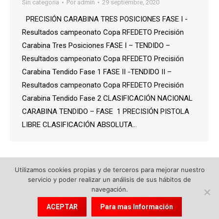
Sin categoría
Por
admin
29 septiembre, 2020
PRECISIÓN CARABINA TRES POSICIONES FASE I -
Resultados campeonato Copa RFEDETO Precisión
Carabina Tres Posiciones FASE I – TENDIDO –
Resultados campeonato Copa RFEDETO Precisión
Carabina Tendido Fase 1 FASE II -TENDIDO II –
Resultados campeonato Copa RFEDETO Precisión
Carabina Tendido Fase 2 CLASIFICACIÓN NACIONAL
CARABINA TENDIDO – FASE 1 PRECISIÓN PISTOLA
LIBRE CLASIFICACIÓN ABSOLUTA…
Utilizamos cookies propias y de terceros para mejorar nuestro
servicio y poder realizar un análisis de sus hábitos de
navegación.
© 2018 Federación de Tiro Olímpico de la Región de Murcia.
Política de cookies
|
Aviso Legal
|
Política de protección de datos
ACEPTAR
Para mas Información