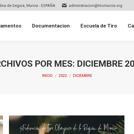
lina de Segura, Murcia - ESPAÑA
administracion@tiromurcia.org
mentos
Documentacion
Escuela de Tiro
Cale
lamentos
Documentacion
Escuela de Tiro
Ca
CHIVOS POR MES:
DICIEMBRE 2
Estás aquí:
INICIO
2022
DICIEMBRE