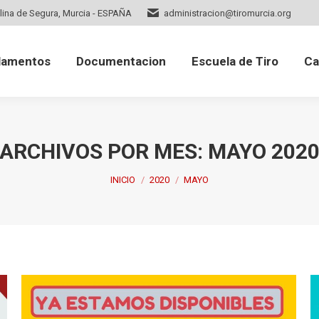
lina de Segura, Murcia - ESPAÑA
administracion@tiromurcia.org
mentos
Documentacion
Escuela de Tiro
Cale
lamentos
Documentacion
Escuela de Tiro
Ca
ARCHIVOS POR MES:
MAYO 202
Estás aquí:
INICIO
2020
MAYO