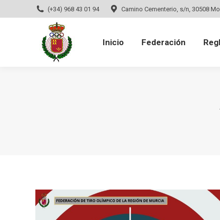
(+34) 968 43 01 94
Camino Cementerio, s/n, 30508 Mo
Inicio
Federación
Regla
Inicio
Federación
Reg