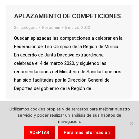
APLAZAMIENTO DE COMPETICIONES
Sin categoría
Por
admin
5 marzo, 2020
Quedan aplazadas las competiciones a celebrar en la
Federación de Tiro Olímpico de la Región de Murcia
En acuerdo de Junta Directiva extraordinaria,
celebrada el 4 de marzo 2020, y siguiendo las
recomendaciones del Ministerio de Sanidad, que nos
han sido facilitadas por la Dirección General de
Deportes del gobierno de la Región de…
Utilizamos cookies propias y de terceros para mejorar nuestro
servicio y poder realizar un análisis de sus hábitos de
navegación.
© 2018 Federación de Tiro Olímpico de la Región de Murcia.
ACEPTAR
Para mas Información
Política de cookies
|
Aviso Legal
|
Política de protección de datos