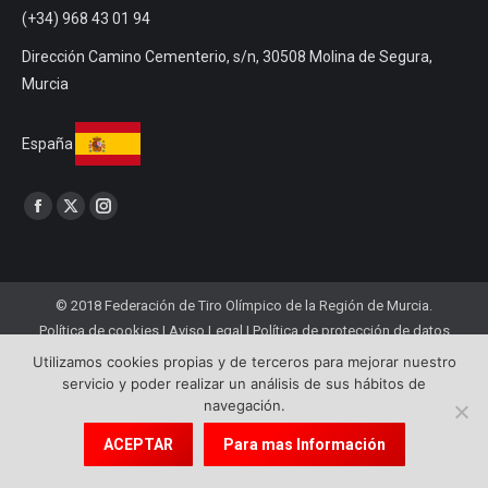
(+34) 968 43 01 94
Dirección Camino Cementerio, s/n, 30508 Molina de Segura,
Murcia
España
Encuéntranos en:
Facebook
Twitter
Instagram
© 2018 Federación de Tiro Olímpico de la Región de Murcia.
Política de cookies
|
Aviso Legal
|
Política de protección de datos
Utilizamos cookies propias y de terceros para mejorar nuestro
servicio y poder realizar un análisis de sus hábitos de
navegación.
ACEPTAR
Para mas Información