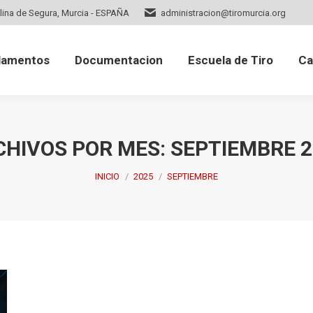
lina de Segura, Murcia - ESPAÑA
administracion@tiromurcia.org
mentos
Documentacion
Escuela de Tiro
Cale
lamentos
Documentacion
Escuela de Tiro
Ca
CHIVOS POR MES:
SEPTIEMBRE 2
Estás aquí:
INICIO
2025
SEPTIEMBRE